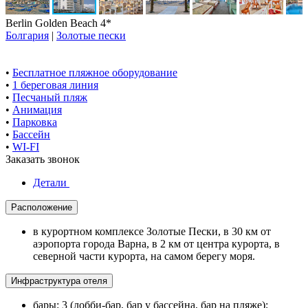
Berlin Golden Beach 4*
Болгария
|
Золотые пески
•
Бесплатное пляжное оборудование
•
1 береговая линия
•
Песчаный пляж
•
Анимация
•
Парковка
•
Бассейн
•
WI-FI
Заказать звонок
Детали
Расположение
в курортном комплексе Золотые Пески, в 30 км от
аэропорта города Варна, в 2 км от центра курорта, в
северной части курорта, на самом берегу моря.
Инфраструктура отеля
бары: 3 (лобби-бар, бар у бассейна, бар на пляже);