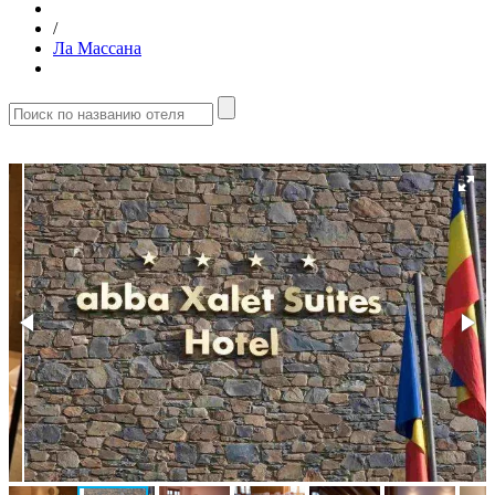
/
Ла Массана