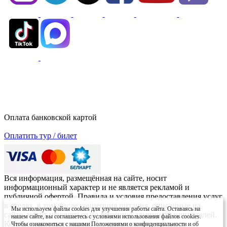
Оплата банковской картой
Оплатить тур / билет
Вся информация, размещённая на сайте, носит
информационный характер и не является рекламой и
публичной офертой. Правила и условия предоставления услуг
в отелях, в том числе концепция питания, описанные на
Мы используем файлы cookies для улучшения работы сайта. Оставаясь на
сайте, могут изменяться по решению администрации отелей.
нашем сайте, вы соглашаетесь с условиями использования файлов cookies.
Копирование материалов без письменного согласия
Чтобы ознакомиться с нашими Положениями о конфиденциальности и об