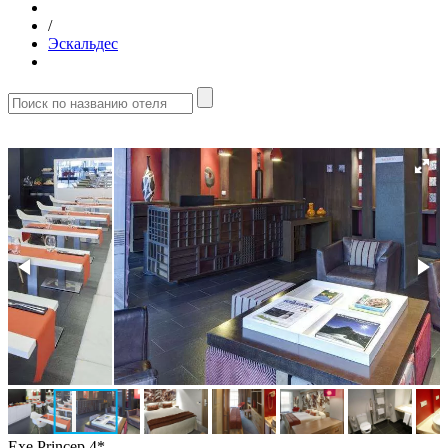
/
Эскальдес
Exe Princep 4*