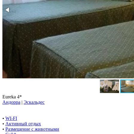
Eureka 4*
Андорра
|
Эскальдес
•
WI-FI
•
Активный отдых
•
Размещение с животными