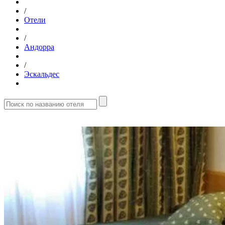
/
Отели
/
Андорра
/
Эскальдес