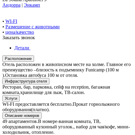
Андорра
|
Энкамп
•
WI-FI
•
Размещение с животными
•
цена/качество
Заказать звонок
Детали
Расположение
Отель расположен в живописном месте на холме. Главное его
преимущество –близость к подъемнику Funicamp (100 м
).Остановка автобуса 100 м от отеля.
Инфраструктура отеля
Ресторан, бар, парковка, сейф на reception, багажная
комната,хранилище для лыж, ТВ-салон.
Услуги
WI-FI предоставляется бесплатно.Прокат горнолыжного
оборудования(платно).
Описание номеров
49 апартаментов.В номере-ванная комната, ТВ,
оборудованный кухонный уголок., набор для чая/кофе, мини-
холодильник, отопление.