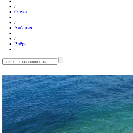
/
Отели
/
Албания
/
Влёра