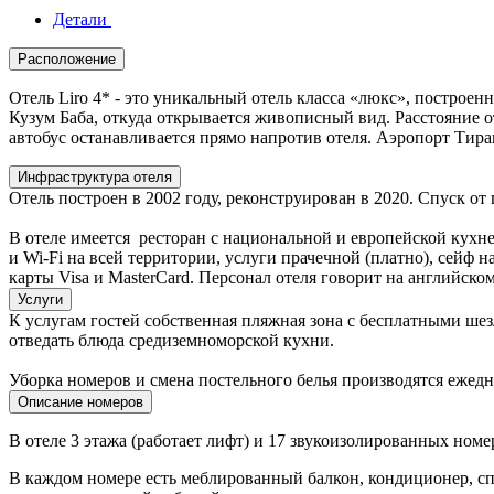
Детали
Расположение
Отель Liro 4* - это уникальный отель класса «люкс», построен
Кузум Баба, откуда открывается живописный вид. Расстояние от
автобус останавливается прямо напротив отеля. Аэропорт Тиран
Инфраструктура отеля
Отель построен в 2002 году, реконструирован в 2020. Спуск от
В отеле имеется ресторан с национальной и европейской кухней 
и Wi-Fi на всей территории, услуги прачечной (платно), сейф
карты Visa и MasterCard. Персонал отеля говорит на английско
Услуги
К услугам гостей собственная пляжная зона с бесплатными шез
отведать блюда средиземноморской кухни.
Уборка номеров и смена постельного белья производятся ежедн
Описание номеров
В отеле 3 этажа (работает лифт) и 17 звукоизолированных ном
В каждом номере есть меблированный балкон, кондиционер, спу