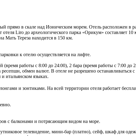
ный прямо в скале над Ионическим морем. Отель расположен в ра
 отеля Liro до археологического парка «Орикум» составляет 10 
а Мать Тереза находится в 150 км.
 парковки к отелю осуществляется на лифте.
(время работы с 8:00 до 24:00), 2 бара (время работы с 7:00 до 
 на ресепшн, обмен валют. В отеле не разрешено останавливатьс
м и итальянском языках.
лонгами и зонтиками. На всей территории отеля работает беспла
евно.
еров с балконами и потрясающим видом на море.
тниковое телевидение, мини-бар (платно), сейф, шкаф для одеж