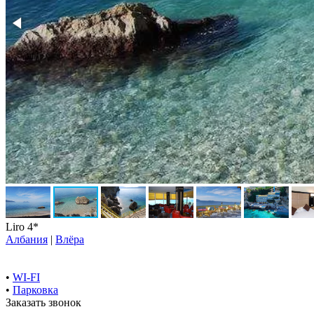
Liro 4*
Албания
|
Влёра
•
WI-FI
•
Парковка
Заказать звонок