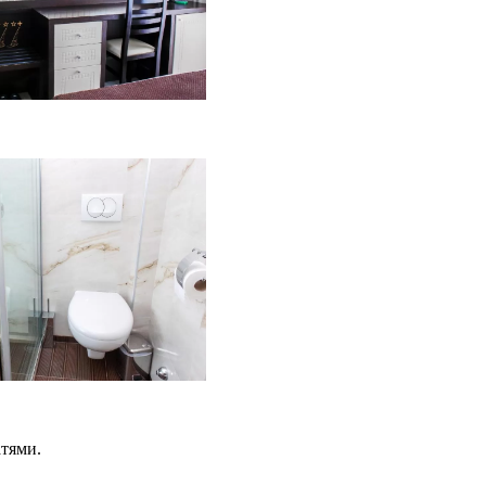
атями.