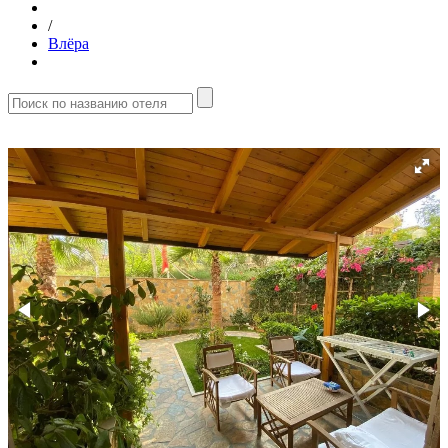
/
Влёра