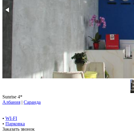
Sunrise 4*
Албания
|
Саранда
•
WI-FI
•
Парковка
Заказать звонок