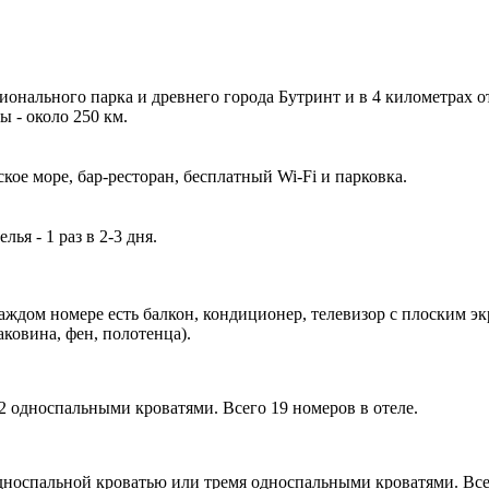
ционального парка и древнего города Бутринт и в 4 километрах 
 - около 250 км.
ое море, бар-ресторан, бесплатный Wi-Fi и парковка.
я - 1 раз в 2-3 дня.
аждом номере есть балкон, кондиционер, телевизор с плоским экр
аковина, фен, полотенца).
 2 односпальными кроватями. Всего 19 номеров в отеле.
односпальной кроватью или тремя односпальными кроватями. Всег