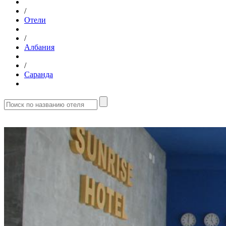
/
Отели
/
Албания
/
Саранда