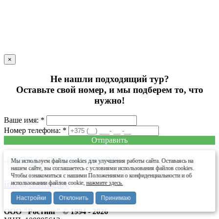
×
Не нашли подходящий тур?
Оставьте свой номер, и мы подберем то, что
нужно!
Ваше имя: *
Номер телефона: *
Отправить
+375(17)388-08-88
Мы используем файлы cookies для улучшения работы сайта. Оставаясь на
нашем сайте, вы соглашаетесь с условиями использования файлов cookies.
Чтобы ознакомиться с нашими Положениями о конфиденциальности и об
info@rosting.by
использовании файлов cookie,
нажмите здесь.
Настройки
Отклонить
Принимаю
ООО "Ростинг" © 1994 - 2026