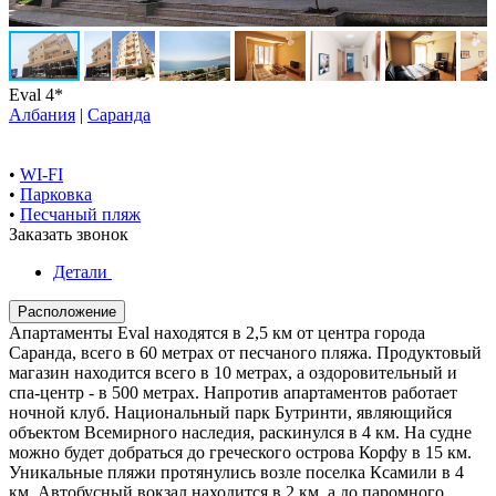
Eval 4*
Албания
|
Саранда
•
WI-FI
•
Парковка
•
Песчаный пляж
Заказать звонок
Детали
Расположение
Апартаменты Eval находятся в 2,5 км от центра города
Саранда, всего в 60 метрах от песчаного пляжа. Продуктовый
магазин находится всего в 10 метрах, а оздоровительный и
спа-центр - в 500 метрах. Напротив апартаментов работает
ночной клуб. Национальный парк Бутринти, являющийся
объектом Всемирного наследия, раскинулся в 4 км. На судне
можно будет добраться до греческого острова Корфу в 15 км.
Уникальные пляжи протянулись возле поселка Ксамили в 4
км. Автобусный вокзал находится в 2 км, а до паромного