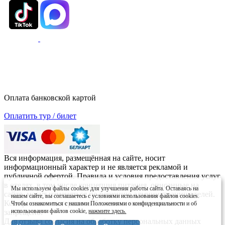
Оплата банковской картой
Оплатить тур / билет
Вся информация, размещённая на сайте, носит
информационный характер и не является рекламой и
публичной офертой. Правила и условия предоставления услуг
в отелях, в том числе концепция питания, описанные на
Мы используем файлы cookies для улучшения работы сайта. Оставаясь на
сайте, могут изменяться по решению администрации отелей.
нашем сайте, вы соглашаетесь с условиями использования файлов cookies.
Копирование материалов без письменного согласия
Чтобы ознакомиться с нашими Положениями о конфиденциальности и об
использовании файлов cookie,
нажмите здесь.
запрещено.
Для отзыва согласия на обработку персональных данных