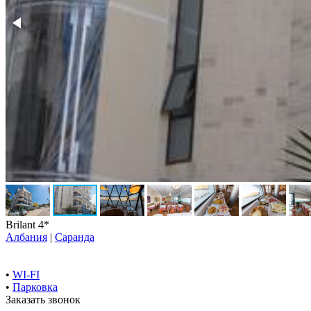
Brilant 4*
Албания
|
Саранда
•
WI-FI
•
Парковка
Заказать звонок