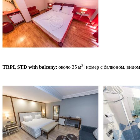
2
TRPL STD with balcony:
около 35 м
, номер с балконом, видо