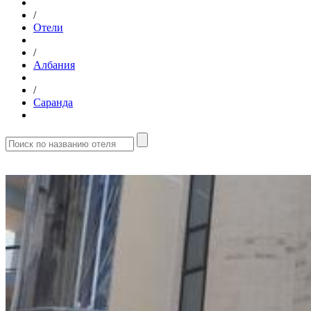
/
Отели
/
Албания
/
Саранда