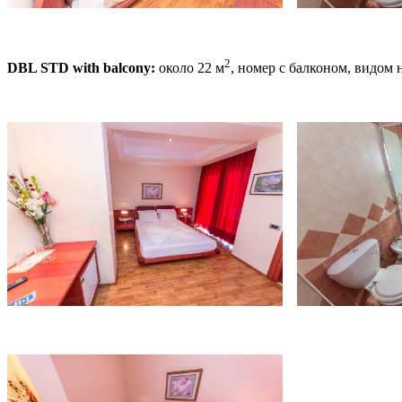
2
DBL STD with balcony:
около 22 м
, номер с балконом, видом 