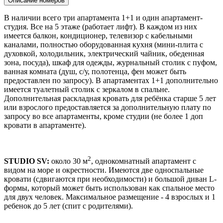
Описание номеров
В наличии всего три апартамента 1+1 и один апартамент-
студия. Все на 5 этаже (работает лифт). В каждом из них
имеется балкон, кондиционер, телевизор с кабельными
каналами, полностью оборудованная кухня (мини-плита с
духовкой, холодильник, электрический чайник, обеденная
зона, посуда), шкаф для одежды, журнальный столик с пуфом,
ванная комната (душ, с/у, полотенца, фен может быть
предоставлен по запросу). В апартаментах 1+1 дополнительно
имеется туалетный столик с зеркалом в спальне.
Дополнительная раскладная кровать для ребёнка старше 5 лет
или взрослого предоставляется за дополнительную плату по
запросу во все апартаменты, кроме студии (не более 1 доп
кровати в апартаменте).
2
STUDIO SV:
около 30 м
, однокомнатный апартамент с
видом на море и окрестности. Имеются две односпальные
кровати (сдвигаются при необходимости) и большой диван L-
формы, который может быть использован как спальное место
для двух человек. Максимальное размещение - 4 взрослых и 1
ребенок до 5 лет (спит с родителями).