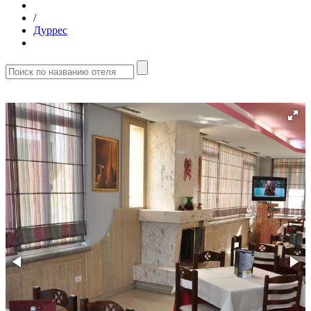
/
Дуррес