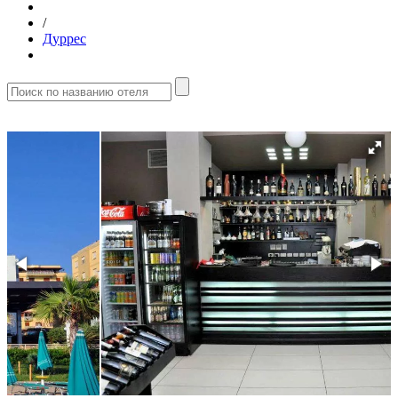
/
Дуррес