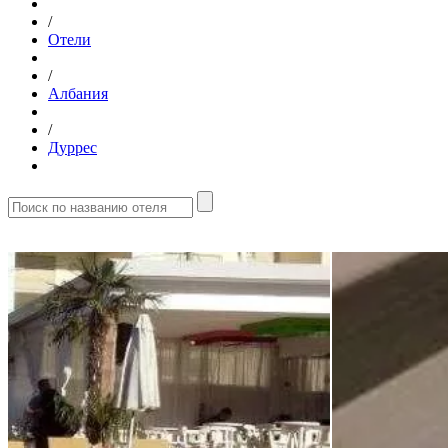
/
Отели
/
Албания
/
Дуррес