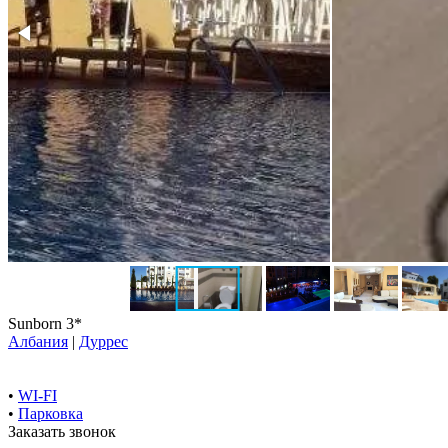
Sunborn 3*
Албания
|
Дуррес
•
WI-FI
•
Парковка
Заказать звонок