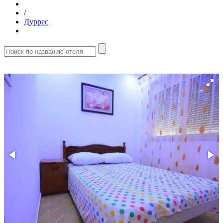
/
Дуррес