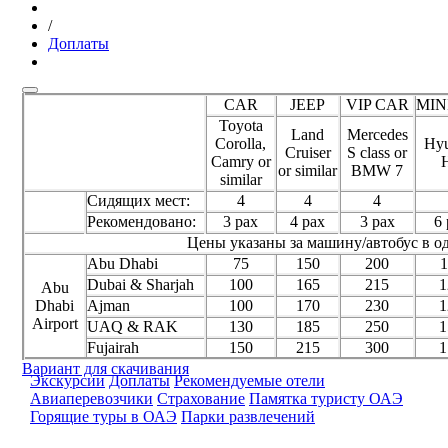
/
Доплаты
CAR
JEEP
VIP CAR
MIN
Toyota
Land
Mercedes
Corolla,
Hyu
Cruiser
S class or
Camry or
or similar
BMW 7
similar
Сидящих мест:
4
4
4
Рекомендовано:
3 pax
4 pax
3 pax
6 
Цены указаны за машину/автобус в о
Abu Dhabi
75
150
200
1
Dubai & Sharjah
100
165
215
1
Abu
Dhabi
Ajman
100
170
230
1
Airport
UAQ & RAK
130
185
250
1
Fujairah
150
215
300
1
Вариант для скачивания
Экскурсии
Доплаты
Рекомендуемые отели
Авиаперевозчики
Страхование
Памятка туристу ОАЭ
Горящие туры в ОАЭ
Парки развлечений