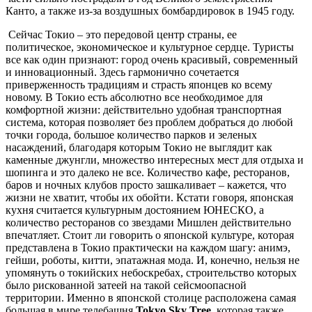
Канто, а также из-за воздушных бомбардировок в 1945 году.
Сейчас Токио – это передовой центр страны, ее
политическое, экономическое и культурное сердце. Туристы
все как один признают: город очень красивый, современный
и инновационный. Здесь гармонично сочетается
приверженность традициям и страсть японцев ко всему
новому. В Токио есть абсолютно все необходимое для
комфортной жизни: действительно удобная транспортная
система, которая позволяет без проблем добраться до любой
точки города, большое количество парков и зеленых
насаждений, благодаря которым Токио не выглядит как
каменные джунгли, множество интересных мест для отдыха и
шопинга и это далеко не все. Количество кафе, ресторанов,
баров и ночных клубов просто зашкаливает – кажется, что
жизни не хватит, чтобы их обойти. Кстати говоря, японская
кухня считается культурным достоянием ЮНЕСКО, а
количество ресторанов со звездами Мишлен действительно
впечатляет. Стоит ли говорить о японской культуре, которая
представлена в Токио практически на каждом шагу: анимэ,
гейши, роботы, китти, эпатажная мода. И, конечно, нельзя не
упомянуть о токийских небоскребах, строительство которых
было рискованной затеей на такой сейсмоопасной
территории. Именно в японской столице расположена самая
большая в мире телебашня
Tokyo Sky Tree
, которая также