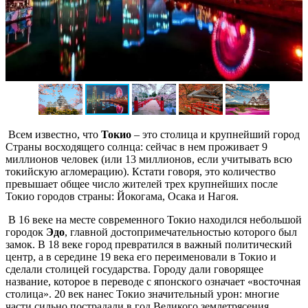
Всем известно, что
Токио
– это столица и крупнейший город
Страны восходящего солнца: сейчас в нем проживает 9
миллионов человек (или 13 миллионов, если учитывать всю
токийскую агломерацию). Кстати говоря, это количество
превышает общее число жителей трех крупнейших после
Токио городов страны: Йокогама, Осака и Нагоя.
В 16 веке на месте современного Токио находился небольшой
городок
Эдо
, главной достопримечательностью которого был
замок. В 18 веке город превратился в важный политический
центр, а в середине 19 века его переименовали в Токио и
сделали столицей государства. Городу дали говорящее
название, которое в переводе с японского означает «восточная
столица». 20 век нанес Токио значительный урон: многие
части сильно пострадали в год Великого землетрясения