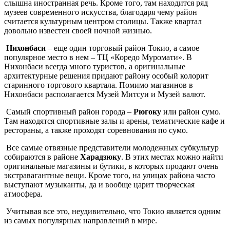
слышна иностранная речь. Кроме того, там находится ряд
музеев современного искусства, благодаря чему район
считается культурным центром столицы. Также квартал
довольно известен своей ночной жизнью.
Нихонбаси
– еще один торговый район Токио, а самое
популярное место в нем – ТЦ «Коредо Муромати». В
Нихонбаси всегда много туристов, а оригинальные
архитектурные решения придают району особый колорит
старинного торгового квартала. Помимо магазинов в
Нихонбаси располагается Музей Митсуи и Музей валют.
Самый спортивный район города –
Рюгоку
или район сумо.
Там находятся спортивные залы и арены, тематические кафе и
рестораны, а также проходят соревнования по сумо.
Все самые отвязные представители молодежных субкультур
собираются в районе
Харадзюку
. В этих местах можно найти
оригинальные магазины и бутики, в которых продают очень
экстравагантные вещи. Кроме того, на улицах района часто
выступают музыканты, да и вообще царит творческая
атмосфера.
Учитывая все это, неудивительно, что Токио является одним
из самых популярных направлений в мире.