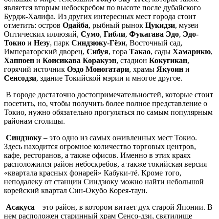
является вторым небоскребом по высоте после дубайского
Бурдж-Халифа. Из других интересных мест города стоит
отметить: остров
Одайба
, рыбный рынок
Цукидзи
, музеи
Оптических иллюзий,
Сумо
,
Гибли
,
Фукагава Эдо
,
Эдо-
Токио
и
Незу
, парк
Синдзюку-Гёэн
, Восточный сад,
Императорский дворец,
Сибуя
, гора
Такао
, сады
Хамарикю
,
Хаппоен
и
Коисикава Коракуэн
, стадион
Кокугикан
,
горячий источник
Оэдо Моногатари
, храмы
Якуоин
и
Сенсодзи
, здание Токийской мэрии и многое другое.
В городе достаточно достопримечательностей, которые стоит
посетить, но, чтобы получить более полное представление о
Токио, нужно обязательно прогуляться по самым популярным
районам столицы.
Синдзюку
– это одно из самых оживленных мест Токио.
Здесь находится огромное количество торговых центров,
кафе, ресторанов, а также офисов. Именно в этих краях
расположился район небоскребов, а также токийская версия
«квартала красных фонарей» Кабуки-тё. Кроме того,
неподалеку от станции Синдзюку можно найти небольшой
корейский квартал Син-Окубо Корея-таун.
Асакуса
– это район, в котором витает дух старой Японии. В
нем расположен старинный храм Сенсо-дзи, святилище