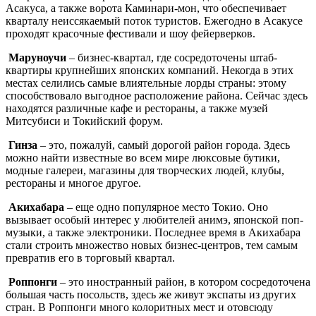
Асакуса, а также ворота Каминари-мон, что обеспечивает
кварталу неиссякаемый поток туристов. Ежегодно в Асакусе
проходят красочные фестивали и шоу фейерверков.
Маруноучи
– бизнес-квартал, где сосредоточены штаб-
квартиры крупнейших японских компаний. Некогда в этих
местах селились самые влиятельные лорды страны: этому
способствовало выгодное расположение района. Сейчас здесь
находятся различные кафе и рестораны, а также музей
Митсубиси и Токийский форум.
Гинза
– это, пожалуй, самый дорогой район города. Здесь
можно найти известные во всем мире люксовые бутики,
модные галереи, магазины для творческих людей, клубы,
рестораны и многое другое.
Акихабара
– еще одно популярное место Токио. Оно
вызывает особый интерес у любителей анимэ, японской поп-
музыки, а также электроники. Последнее время в Акихабара
стали строить множество новых бизнес-центров, тем самым
превратив его в торговый квартал.
Роппонги
– это иностранный район, в котором сосредоточена
большая часть посольств, здесь же живут экспаты из других
стран. В Роппонги много колоритных мест и отовсюду