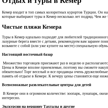
Отдых и туры в Кемер
Кемер входит в топ самых колоритных курортов Турции. Он нах
которые выбирают туры в Кемер несколько лет подряд. Чем же 
Чистые пляжи Кемера
Туры в Кемер идеально подходят для любителей традиционного
лазурные берега вместе с детьми, рекомендуем вам заранее поин
возьмите с собой (или уже купите на месте) специальную обувь
Настоящий восточный базар
Множество торговцев приезжают раз в неделю и располагаются 
Цены в Кемере вполне приемлемые, поэтому вы сможете накупи
обязательно! Торг веселый и все продавцы очень дружелюбные 
память об отдыхе в Кемере. К вечеру цены становятся еще ниж
Всевозможные развлекательные центры для детей
В Кемере они в огромном количестве: зоопарк, лунапарк, океан
интересно.
Экскурсии на вершину Тахталы и другие