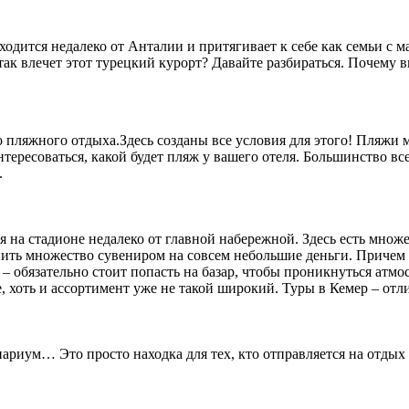
одится недалеко от Анталии и притягивает к себе как семьи с м
так влечет этот турецкий курорт? Давайте разбираться. Почему
 пляжного отдыха.Здесь созданы все условия для этого! Пляжи 
тересоваться, какой будет пляж у вашего отеля. Большинство все
.
на стадионе недалеко от главной набережной. Здесь есть множес
ть множество сувениром на совсем небольшие деньги. Причем в
– обязательно стоит попасть на базар, чтобы проникнуться атм
е, хоть и ассортимент уже не такой широкий. Туры в Кемер – о
ариум… Это просто находка для тех, кто отправляется на отдых в