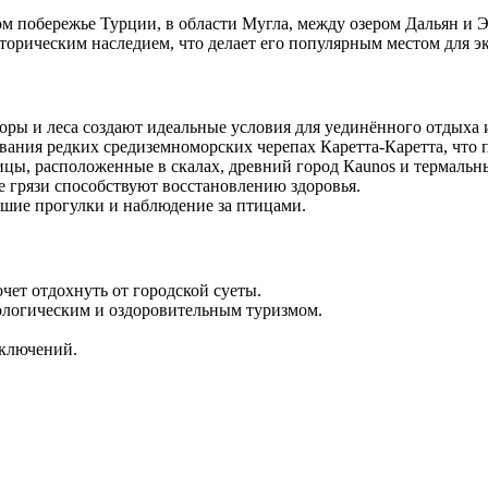
 побережье Турции, в области Мугла, между озером Дальян и Э
орическим наследием, что делает его популярным местом для эк
оры и леса создают идеальные условия для уединённого отдыха 
вания редких средиземноморских черепах Каретта-Каретта, что
цы, расположенные в скалах, древний город Каunos и термальн
 грязи способствуют восстановлению здоровья.
ешие прогулки и наблюдение за птицами.
очет отдохнуть от городской суеты.
ологическим и оздоровительным туризмом.
иключений.