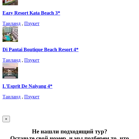
Eazy Resort Kata Beach 3*
Таиланд
,
Пхукет
Di Pantai Boutique Beach Resort 4*
Таиланд
,
Пхукет
L'Esprit De Naiyang 4*
Таиланд
,
Пхукет
×
Не нашли подходящий тур?
Оставьте свой номер, и мы подберем то, что