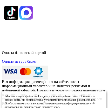
Оплата банковской картой
Оплатить тур / билет
Вся информация, размещённая на сайте, носит
информационный характер и не является рекламой и
публичной офертой. Правила и условия предоставления услуг
в отелях, в том числе концепция питания, описанные на
Мы используем файлы cookies для улучшения работы сайта. Оставаясь на
сайте, могут изменяться по решению администрации отелей.
нашем сайте, вы соглашаетесь с условиями использования файлов cookies.
Копирование материалов без письменного согласия
Чтобы ознакомиться с нашими Положениями о конфиденциальности и об
использовании файлов cookie,
нажмите здесь.
запрещено.