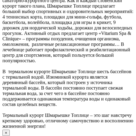
санаторно-курортного центра. Как и каждый словенский
курорт такого плана, Шмарьешке Топлице предлагает
большой выбор спортивных и оздоровительных мероприятий:
4 теннисных корта, площадки для мини-гольфа, футбола,
баскетбола, волейбола, площадка для игры в крикет, 9
дорожек для нордической ходьбы, дорожки для велосипедных
прогулок. Активный отдых предлагает центр «Vitarium Spa &
Clinique» – программы похудения, очищения организма,
омоложения, различные релаксационные программы… В
лечебнице работает профилактический и реабилитационный
центр для спортсменов, который пользуется большой
популярностью.
В термальном курорте Шмарьешке Топлице шесть бассейнов
с термальной водой. Изюминкой курорта является
деревянный бассейн, который построен у источника
термальной воды. В бассейн постоянно поступает свежая
термальная вода, за счет чего в бассейне постоянно
поддерживается одинаковая температура воды и одинаковый
состав целебных веществ.
Термальный курорт Шмарьешке Топлице – это шаг навстречу
крепкому здоровью, отличному самочувствию и восполнению
жизненной энергии!
×