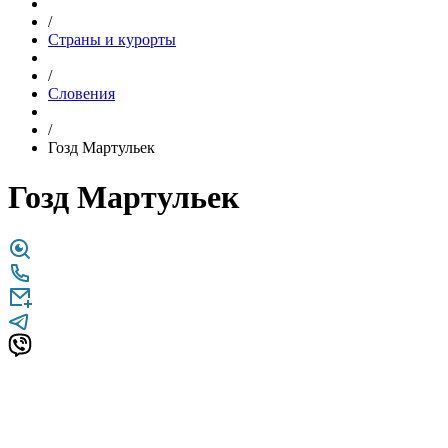
/
Страны и курорты
/
Словения
/
Гозд Мартульек
Гозд Мартульек