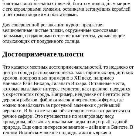
золотом своих песчаных пляжей, богатым подводным миром
с его коралловыми замками, останками затонувших кораблей
и пестрыми морскими обитателями.
Для совершенной релаксации курорт предлагает
великолепные чистые пляжи, окруженные кокосовыми
пальмами, создающими естественные тенты, укрывающие
отдыхающих от полуденного солнца.
Достопримечательности
Что касается местных достопримечательностей, то недалеко от
центра города расположено несколько старинных буддистских
храмов, построенных примерно в XII веке, например
Ванаваса Райя Вихара, Галапата Вихара. Остальные места,
которые вызывают интерес туристов, как правило, находятся
в окрестностях города. Например, невдалеке от Бентоты есть
деревня рыбаков, фабрика масок и черепаховая ферма, где
можно понаблюдать за прогулкой маленьких детёнышей
черепахи. В Бентоте также обязательно стоит отправиться на
речное сафари. Это путешествие по мангровому лесу,
крокодилы, обезьяны уникальные виды птиц и рыб в дикой
природе. Еще одно интересное занятие – дайвинг в Бентоте. В
теплом Индийском океане подводная жизнь яркая и