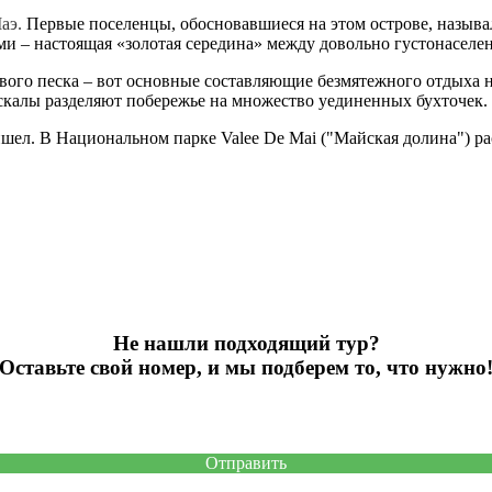
Маэ.
Первые поселенцы, обосновавшиеся на этом острове, называ
ми – настоящая «золотая середина» между довольно густонасел
вого песка – вот основные составляющие безмятежного отдыха 
 скалы разделяют побережье на множество уединенных бухточек.
йшел. В Национальном парке Valee De Mai ("Майская долина") ра
Не нашли подходящий тур?
Оставьте свой номер, и мы подберем то, что нужно
Отправить