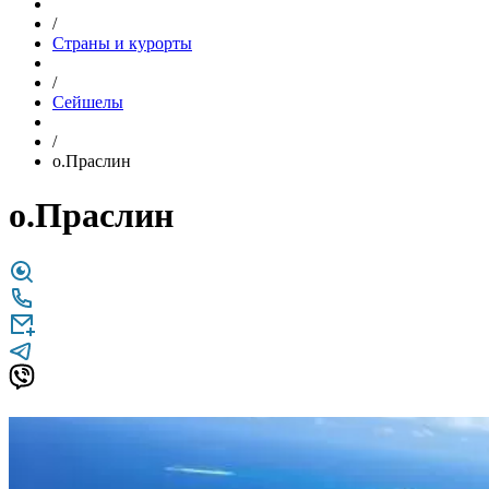
/
Страны и курорты
/
Сейшелы
/
о.Праслин
о.Праслин