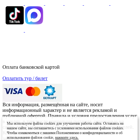
Оплата банковской картой
Оплатить тур / билет
Вся информация, размещённая на сайте, носит
информационный характер и не является рекламой и
публичной офертой. Правила и условия предоставления услуг
в отелях, в том числе концепция питания, описанные на
Мы используем файлы cookies для улучшения работы сайта. Оставаясь на
сайте, могут изменяться по решению администрации отелей.
нашем сайте, вы соглашаетесь с условиями использования файлов cookies.
Копирование материалов без письменного согласия
Чтобы ознакомиться с нашими Положениями о конфиденциальности и об
использовании файлов cookie,
нажмите здесь.
запрещено.