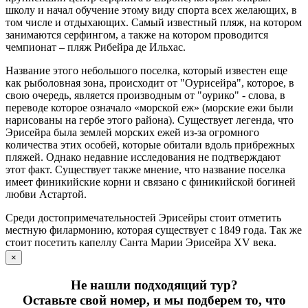
школу и начал обучение этому виду спорта всех желающих, в
том числе и отдыхающих. Самый известный пляж, на котором
занимаются серфингом, а также на котором проводится
чемпионат – пляж Рибейра де Ильхас.
Название этого небольшого поселка, который известен еще
как рыболовная зона, происходит от "Оурисейра", которое, в
свою очередь, является производным от "оурико" - слова, в
переводе которое означало «морской еж» (морские ежи были
нарисованы на гербе этого района). Существует легенда, что
Эрисейра была землей морских ежей из-за огромного
количества этих особей, которые обитали вдоль прибрежных
пляжей. Однако недавние исследования не подтверждают
этот факт. Существует также мнение, что название поселка
имеет финикийские корни и связано с финикийской богиней
любви Астартой.
Среди достопримечательностей Эрисейры стоит отметить
местную филармонию, которая существует с 1849 года. Так же
стоит посетить капеллу Санта Марии Эрисейра XV века.
×
Не нашли подходящий тур?
Оставьте свой номер, и мы подберем то, что