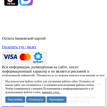
Оплата банковской картой
Оплатить тур / билет
Вся информация, размещённая на сайте, носит
информационный характер и не является рекламой и
публичной офертой. Правила и условия предоставления услуг
в отелях, в том числе концепция питания, описанные на
Мы используем файлы cookies для улучшения работы сайта. Оставаясь на
сайте, могут изменяться по решению администрации отелей.
нашем сайте, вы соглашаетесь с условиями использования файлов cookies.
Копирование материалов без письменного согласия
Чтобы ознакомиться с нашими Положениями о конфиденциальности и об
использовании файлов cookie,
нажмите здесь.
запрещено.
Для отзыва согласия на обработку персональных данных
Настройки
Отклонить
Принимаю
необходимо отправить письмо на электронную почту
pd@rosting.by