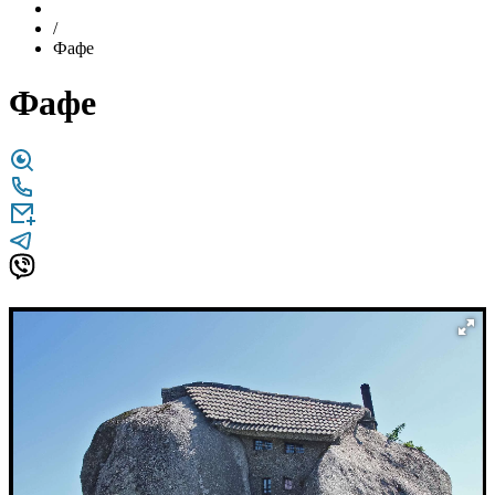
/
Фафе
Фафе