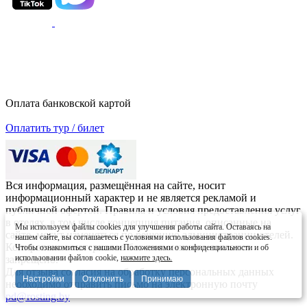
Оплата банковской картой
Оплатить тур / билет
Вся информация, размещённая на сайте, носит
информационный характер и не является рекламой и
публичной офертой. Правила и условия предоставления услуг
в отелях, в том числе концепция питания, описанные на
Мы используем файлы cookies для улучшения работы сайта. Оставаясь на
сайте, могут изменяться по решению администрации отелей.
нашем сайте, вы соглашаетесь с условиями использования файлов cookies.
Копирование материалов без письменного согласия
Чтобы ознакомиться с нашими Положениями о конфиденциальности и об
использовании файлов cookie,
нажмите здесь.
запрещено.
Для отзыва согласия на обработку персональных данных
Настройки
Отклонить
Принимаю
необходимо отправить письмо на электронную почту
pd@rosting.by