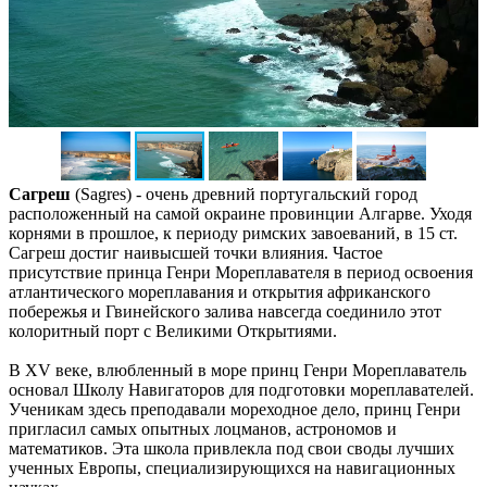
Сагреш
(Sagres) - очень древний португальский город
расположенный на самой окраине провинции Алгарве. Уходя
корнями в прошлое, к периоду римских завоеваний, в 15 ст.
Сагреш достиг наивысшей точки влияния. Частое
присутствие принца Генри Мореплавателя в период освоения
атлантического мореплавания и открытия африканского
побережья и Гвинейского залива навсегда соединило этот
колоритный порт с Великими Открытиями.
В XV веке, влюбленный в море принц Генри Мореплаватель
основал Школу Навигаторов для подготовки мореплавателей.
Ученикам здесь преподавали мореходное дело, принц Генри
пригласил самых опытных лоцманов, астрономов и
математиков. Эта школа привлекла под свои своды лучших
ученных Европы, специализирующихся на навигационных