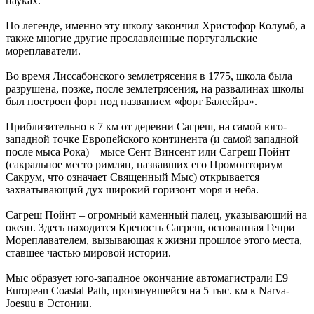
науках.
По легенде, именно эту школу закончил Христофор Колумб, а
также многие другие прославленные португальские
мореплаватели.
Во время Лиссабонского землетрясения в 1775, школа была
разрушена, позже, после землетрясения, на развалинах школы
был построен форт под названием «форт Балеейра».
Приблизительно в 7 км от деревни Сагреш, на самой юго-
западной точке Европейского континента (и самой западной
после мыса Рока) – мысе Сент Винсент или Сагреш Пойнт
(сакральное место римлян, назвавших его Промонториум
Сакрум, что означает Священный Мыс) открывается
захватывающий дух широкий горизонт моря и неба.
Сагреш Пойнт – огромный каменный палец, указывающий на
океан. Здесь находится Крепость Сагреш, основанная Генри
Мореплавателем, вызывающая к жизни прошлое этого места,
ставшее частью мировой истории.
Мыс образует юго-западное окончание автомагистрали E9
European Coastal Path, протянувшейся на 5 тыс. км к Narva-
Jоesuu в Эстонии.