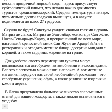
песка и прозрачной морской воды... Здесь присутствует
субтропический климат, что немало важно для многих
туристов, средиземноморский. Средняя температура в январе,
чуть меньше десяти градусов выше нуля, а в августе
поднимается до плюс 27 градусов.
Скучно не будет! Советуем увидеть своими глазами церковь
Матриз-де-Лагоа, Матриз-де-Эштомбар, монастырь Сан-Жозе,
Носса-Сеньора-ду-Карму, и прекраснейший во всем мире,
настоящий крепостной замок Сан-Жуан-де-Араде! Зайти в
ресторанчик и отведать местные блюда: десерт из миндаля с
корицей, а также сардины, жаренные на гриле.
Для удобства своего перемещения туристы могут
воспользоваться автобусами, автомобилями и велосипедами.
Все это с легкостью можно взять напрокат. А вот местные
магазины порадуют вас своей необычайной роскошью – это
серебряные украшения, обувь, а также различные изделия из
кожи и дерева.
В Лагоа представлено большое количество современных
отелей для вашего комфорта, а также можно остановиться в
усадьбах.
×