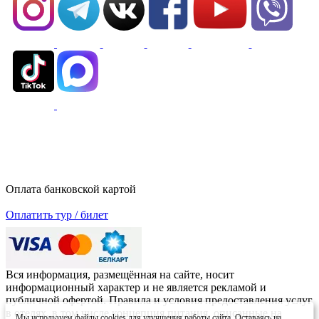
Оплата банковской картой
Оплатить тур / билет
Вся информация, размещённая на сайте, носит
информационный характер и не является рекламой и
публичной офертой. Правила и условия предоставления услуг
в отелях, в том числе концепция питания, описанные на
Мы используем файлы cookies для улучшения работы сайта. Оставаясь на