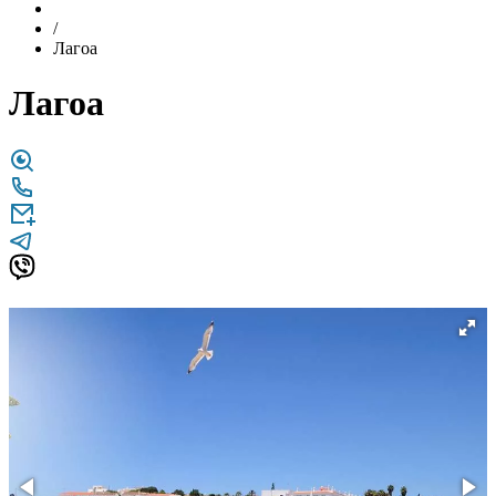
/
Лагоа
Лагоа