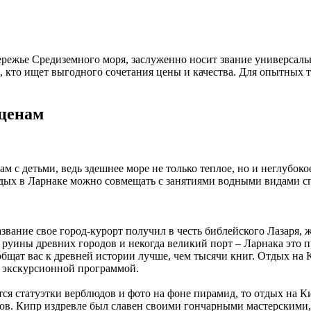
режье Средиземного моря, заслуженно носит звание универсаль
, кто ищет выгодного сочетания цены и качества. Для опытных 
 ценам
 с детьми, ведь здешнее море не только теплое, но и неглубоко
ых в Ларнаке можно совмещать с занятиями водными видами сп
звание свое город-курорт получил в честь библейского Лазаря, 
 руины древних городов и некогда великий порт – Ларнака это 
общат вас к древней истории лучше, чем тысячи книг. Отдых на
й экскурсионной программой.
я статуэтки верблюдов и фото на фоне пирамид, то отдых на Кип
в. Кипр издревле был славен своими гончарными мастерскими, п