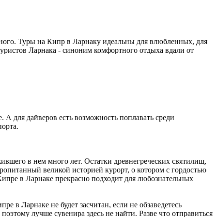
ного. Туры на Кипр в Ларнаку идеальны для влюбленных, для
туристов Ларнака - синоним комфортного отдыха вдали от
е. А для дайверов есть возможность поплавать среди
орта.
жившего в нем много лет. Остатки древнегреческих святилищ,
пропитанный великой историей курорт, о котором с гордостью
 Кипре в Ларнаке прекрасно подходит для любознательных
ре в Ларнаке не будет засчитан, если не обзаведетесь
оэтому лучше сувенира здесь не найти. Разве что отправиться