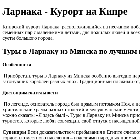
Ларнака - Курорт на Кипре
Кипрский курорт Ларнака, расположившийся на песчаном побе
семейных пар с маленькими детьми, для пожилых людей и всех
суеты большого города.
Туры в Ларнаку из Минска по лучшим
Особенности
Приобретать туры в Ларнаку из Минска особенно выгодно парам
затонувших кораблей разных эпох. Традиционный пляжный отд
Достопримечательности
По легенде, основатель города был прямым потомком Ноя, а на
христианские храмы разных столетий и мусульманские мечети,
можно сказать: «Я здесь был!». Туры в Ларнаку из Минска при
туристов, которые любят совмещать свой отпуск с насыщенно
Сувениры
Если доказательством пребывания в Египте считаютс
гордостью местного населения – изделиями народных промысло