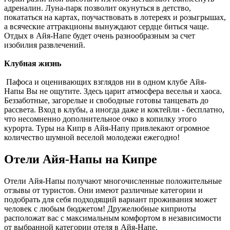
адреналин. Луна-парк позволит окунуться в детство,
покататься на картах, поучаствовать в лотереях и розыгрышах,
а всяческие аттракционы вынуждают сердце биться чаще.
Отдых в Айя-Напе будет очень разнообразным за счет
изобилия развлечений.
Клубная жизнь
Пафоса и оценивающих взглядов ни в одном клубе Айя-
Напы Вы не ощутите. Здесь царит атмосфера веселья и хаоса.
Беззаботные, загорелые и свободные готовы танцевать до
рассвета. Вход в клубы, а иногда даже и коктейли - бесплатно,
что несомненно дополнительное очко в копилку этого
курорта. Туры на Кипр в Айя-Напу привлекают огромное
количество шумной веселой молодежи ежегодно!
Отели Айя-Напы на Кипре
Отели Айя-Напы получают многочисленные положительные
отзывы от туристов. Они имеют различные категории и
подобрать для себя подходящий вариант проживания может
человек с любым бюджетом! Дружелюбные киприоты
расположат вас с максимальным комфортом в независимости
от выбранной категории отеля в Айя-Напе.