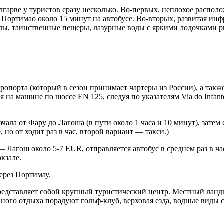
арве у туристов сразу несколько. Во-первых, неплохое располо
о Портимао около 15 минут на автобусе. Во-вторых, развитая инф
лы, таинственные пещеры, лазурные воды с яркими лодочками ры
опорта (который в сезон принимает чартеры из России), а также 
на машине по шоссе EN 125, следуя по указателям Via do Infant
ачала от Фару до Лагоша (в пути около 1 часа и 10 минут), зате
 но от ходит раз в час, второй вариант — такси.)
— Лагош около 5-7 EUR, отправляется автобус в среднем раз в ча
кзале.
ерез Портимау.
редставляет собой крупный туристический центр. Местный лан
ного отдыха порадуют гольф-клуб, верховая езда, водные виды с