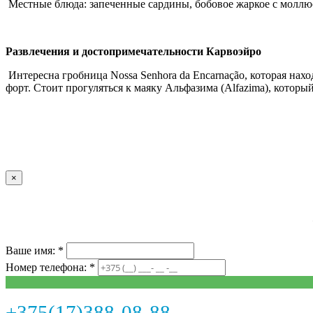
Местные блюда: запеченные сардины, бобовое жаркое с моллюс
Развлечения и достопримечательности Карвоэйро
Интересна гробница Nossa Senhora da Encarnação, которая нахо
форт. Стоит прогуляться к маяку Альфазима (Alfazima), которы
×
Ваше имя: *
Номер телефона: *
+375(17)388-08-88