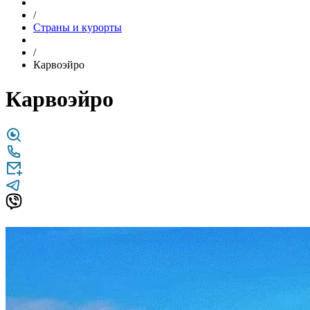
/
Страны и курорты
/
Карвоэйро
Карвоэйро