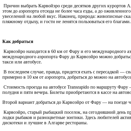
Причин выбрать Карвойэро среди десятков других курортов Алг
этом до аэропорта отсюда не более часа езды, а до оживленног
увеселений на любой вкус. Наконец, природа: живописные ска
пляжному отдыху, и гости не ленятся пользоваться его благами.
Как добраться
Карвоэйро находится в 60 км от Фару и его международного аэр
международного аэропорта Фару до Карвоэйро можно добраться 
такси или автобусе.
В последнем случае, правда, придется ехать с пересадкой — сн
примерно в 10 км от аэропорта, добраться до можно на автобусе,
Стоимость проезда на автобусе Transrapido по маршруту Фару 
полудня и пяти вечера. Билеты приобретаются в кассе на автово
Второй вариант добраться до Карвоэйро от Фару — на поезде ч
Карвоэйро, старый рыбацкий поселок, на сегодняшний день п
лодки рыбаков и разноцветные зонтики. Здесь любителей актив
дискотеки и лучшие в Алгарве рестораны.