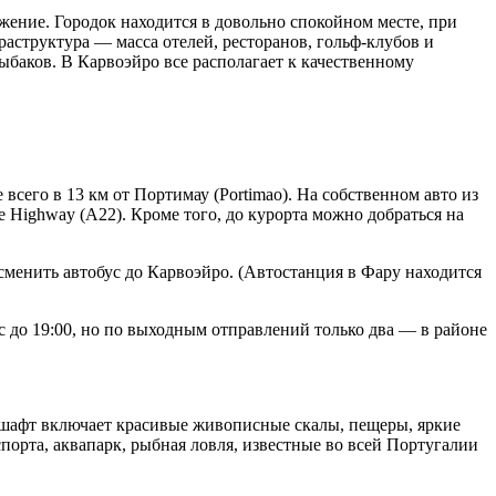
жение. Городок находится в довольно спокойном месте, при
раструктура — масса отелей, ресторанов, гольф-клубов и
баков. В Карвоэйро все располагает к качественному
всего в 13 км от Портимау (Portimao). На собственном авто из
e Highway (A22). Кроме того, до курорта можно добраться на
м сменить автобус до Карвоэйро. (Автостанция в Фару находится
с до 19:00, но по выходным отправлений только два — в районе
дшафт включает красивые живописные скалы, пещеры, яркие
порта, аквапарк, рыбная ловля, известные во всей Португалии