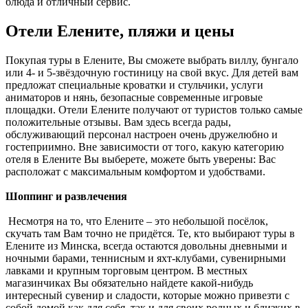
блюда и отличный сервис.
Отели Елените, пляжи и цены
Покупая туры в Елените, Вы сможете выбрать виллу, бунгало
или 4- и 5-звёздочную гостиницу на свой вкус. Для детей вам
предложат специальные кроватки и стульчики, услуги
аниматоров и нянь, безопасные современные игровые
площадки. Отели Елените получают от туристов только самые
положительные отзывы. Вам здесь всегда рады,
обслуживающий персонал настроен очень дружелюбно и
гостеприимно. Вне зависимости от того, какую категорию
отеля в Елените Вы выберете, можете быть уверены: Вас
расположат с максимальным комфортом и удобствами.
Шоппинг и развлечения
Несмотря на то, что Елените – это небольшой посёлок,
скучать там Вам точно не придётся. Те, кто выбирают туры в
Елените из Минска, всегда остаются довольны дневными и
ночными барами, теннисным и яхт-клубами, сувенирными
лавками и крупным торговым центром. В местных
магазинчиках Вы обязательно найдете какой-нибудь
интересный сувенир и сладости, которые можно привезти с
собой домой как для себя, так и для своих родных и близких в