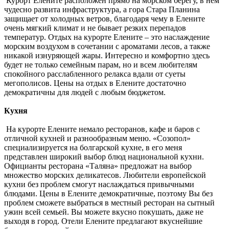
Курорт Елените расположен прямо на морском берегу, в нём
чудесно развита инфраструктура, а гора Стара Планина
защищает от холодных ветров, благодаря чему в Елените
очень мягкий климат и не бывает резких перепадов
температур. Отдых на курорте Елените – это наслаждение
морским воздухом в сочетании с ароматами лесов, а также
никакой изнуряющей жары. Интересно и комфортно здесь
будет не только семейным парам, но и всем любителям
спокойного расслабленного релакса вдали от суеты
мегополисов. Цены на отдых в Елените достаточно
демократичны для людей с любым бюджетом.
Кухня
На курорте Елените немало ресторанов, кафе и баров с
отличной кухней и разнообразным меню. «Созопол»
специализируется на болгарской кухне, в его меня
представлен широкий выбор блюд национальной кухни.
Официанты ресторана «Таляна» предложат на выбор
множество морских деликатесов. Любители европейской
кухни без проблем смогут наслаждаться привычными
блюдами. Цены в Елените демократичные, поэтому Вы без
проблем сможете выбраться в местный ресторан на сытный
ужин всей семьей. Вы можете вкусно покушать, даже не
выходя в город. Отели Елените предлагают вкуснейшие