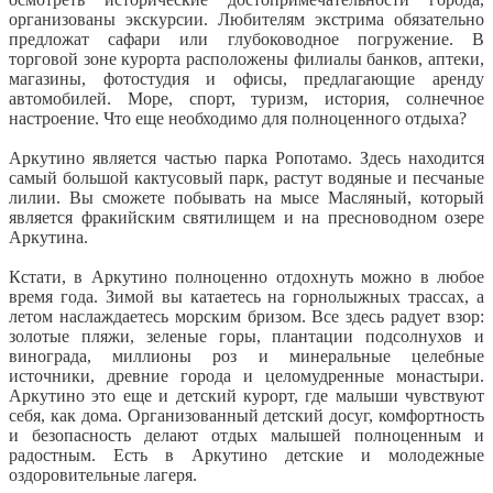
организованы экскурсии. Любителям экстрима обязательно
предложат сафари или глубоководное погружение. В
торговой зоне курорта расположены филиалы банков, аптеки,
магазины, фотостудия и офисы, предлагающие аренду
автомобилей. Море, спорт, туризм, история, солнечное
настроение. Что еще необходимо для полноценного отдыха?
Аркутино является частью парка Ропотамо. Здесь находится
самый большой кактусовый парк, растут водяные и песчаные
лилии. Вы сможете побывать на мысе Масляный, который
является фракийским святилищем и на пресноводном озере
Аркутина.
Кстати, в Аркутино полноценно отдохнуть можно в любое
время года. Зимой вы катаетесь на горнолыжных трассах, а
летом наслаждаетесь морским бризом. Все здесь радует взор:
золотые пляжи, зеленые горы, плантации подсолнухов и
винограда, миллионы роз и минеральные целебные
источники, древние города и целомудренные монастыри.
Аркутино это еще и детский курорт, где малыши чувствуют
себя, как дома. Организованный детский досуг, комфортность
и безопасность делают отдых малышей полноценным и
радостным. Есть в Аркутино детские и молодежные
оздоровительные лагеря.