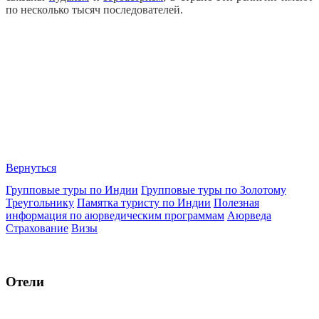
по несколько тысяч последователей.
Вернуться
Групповые туры по Индии
Групповые туры по Золотому
Треугольнику
Памятка туристу по Индии
Полезная
информация по аюрведическим программам
Аюрведа
Страхование
Визы
Отели