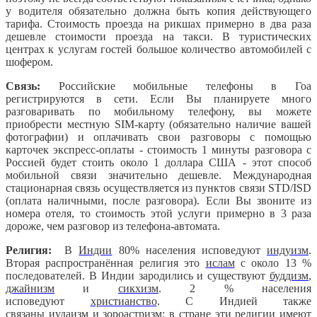
у водителя обязательно должна быть копия действующего
тарифа. Стоимость проезда на рикшах примерно в два раза
дешевле стоимости проезда на такси. В туристических
центрах к услугам гостей большое количество автомобилей с
шофером.
Связь:
Российские мобильные телефоны в Гоа
регистрируются в сети. Если Вы планируете много
разговаривать по мобильному телефону, вы можете
приобрести местную SIM-карту (обязательно наличие вашей
фотографии) и оплачивать свои разговоры с помощью
карточек экспресс-оплаты - стоимость 1 минуты разговора с
Россией будет стоить около 1 доллара США - этот способ
мобильной связи значительно дешевле. Международная
стационарная связь осуществляется из пунктов связи STD/ISD
(оплата наличными, после разговора). Если Вы звоните из
номера отеля, то стоимость этой услуги примерно в 3 раза
дороже, чем разговор из телефона-автомата.
Религия:
В
Индии
80% населения исповедуют
индуизм
.
Вторая распространённая религия это
ислам
с около 13 %
последователей. В Индии зародились и существуют
буддизм
,
джайнизм
и
сикхизм
. 2 % населения
исповедуют
христианство
. С Индией также
связаны
иудаизм
и
зороастризм
; в стране эти религии имеют