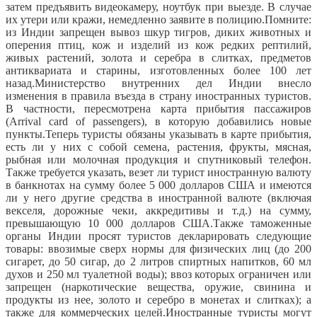
затем предъявить видеокамеру, ноутбук при выезде. В случае
их утери или кражи, немедленно заявите в полицию.
Помните:
из Индии запрещен вывоз шкур тигров, диких животных и
оперения птиц, кож и изделий из кож редких рептилий,
живых растений, золота и серебра в слитках, предметов
антиквариата и старины, изготовленных более 100 лет
назад.
Министерство внутренних дел Индии внесло
изменения в правила въезда в страну иностранных туристов.
В частности, пересмотрена карта прибытия пассажиров
(Arrival card of passengers), в которую добавились новые
пункты.
Теперь туристы обязаны указывать в карте прибытия,
есть ли у них с собой семена, растения, фрукты, мясная,
рыбная или молочная продукция и спутниковый телефон.
Также требуется указать, везет ли турист иностранную валюту
в банкнотах на сумму более 5 000 долларов США и имеются
ли у него другие средства в иностранной валюте (включая
векселя, дорожные чеки, аккредитивы и т.д.) на сумму,
превышающую 10 000 долларов США.
Также таможенные
органы Индии просят туристов декларировать следующие
товары: ввозимые сверх нормы для физических лиц (до 200
сигарет, до 50 сигар, до 2 литров спиртных напитков, 60 мл
духов и 250 мл туалетной воды); ввоз которых ограничен или
запрещен (наркотические вещества, оружие, свинина и
продукты из нее, золото и серебро в монетах и слитках); а
также для коммерческих целей.
Иностранные туристы могут