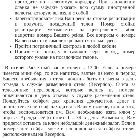
проходите по «зеленому» коридору. При заполнении
бланка не забудьте указать всю сумму иностранной
валюты, которую вы взяли с собой.
Зарегистрироваться на Ваш рейс на стойке регистрации
и получить посадочный талон. Номер стойки
регистрации указывается на центральном табло
напротив номера Вашего рейса. Все вопросы о номере
Вашего места в самолете решаются только здесь.
Пройти пограничный контроль в любой кабине.
Произвести посадку в самолет через выход, номер
которого указан на посадочном талоне.
В отеле:
Расчетный час в отелях - 12:00. Если в номере
имеется мини-бар, то все напитки, взятые из него в период
Вашего пребывания в отеле, должны быть оплачены в день
отъезда в службе размещения отеля (Reception). Счета за
телефонные переговоры, которые велись из номера,
оплачиваются в день отъезда в службе размещения отеля.
Пользуйтесь сейфом для хранения документов, денег и
ценностей. Если сейф находится в Вашем номере, то для того,
чтобы воспользоваться им, Вам необходимо взять ключ у
портье. Аренда сейфа стоит 1 - 3$ в день. Возможно, Вам
придется оставить за ключ небольшой денежный залог. Если в
номере нет сейфа, можете воспользоваться сейфом отеля,
расположенным на Reception.