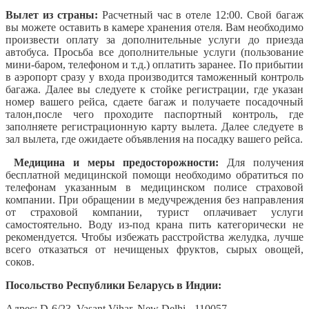
Вылет из страны:
Расчетный час в отеле 12:00. Свой багаж
вы можете оставить в камере хранения отеля. Вам необходимо
произвести оплату за дополнительные услуги до приезда
автобуса. Просьба все дополнительные услуги (пользование
мини-баром, телефоном и т.д.) оплатить заранее. По прибытии
в аэропорт сразу у входа производится таможенный контроль
багажа. Далее вы следуете к стойке регистрации, где указан
номер вашего рейса, сдаете багаж и получаете посадочный
талон,
после чего проходите паспортный контроль, где
заполняете регистрационную карту вылета. Далее следуете в
зал вылета, где ожидаете объявления на посадку вашего рейса.
Медицина и меры предосторожности:
Для получения
бесплатной медицинской помощи необходимо обратиться по
телефонам указанным в медицинском полисе страховой
компании. При обращении в медучреждения без направления
от страховой компании, турист оплачивает услуги
самостоятельно.
Воду из-под крана пить категорически не
рекомендуется. Чтобы избежать расстройства желудка, лучше
всего отказаться от нечищеных фруктов, сырых овощей,
соков.
Посольство Республики Беларусь в Индии:
Адрес: D-6/23, Vasant Vihar, New Delhi - 110057