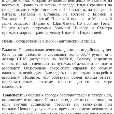
в форме клина, который омывается Бенгальским заливом на
востоке и Аравийским морем на западе. Индия граничит на
северо-западе с Афганистаном и Пакистаном, на севере - с
Китаем, Непалом и Бутаном, на востоке с Бирмой и
Бангладеш. На юге узкий Полкский пролив и Манарский
залив отделяют Индию от Шри-Ланки. По проливу Грейт-
Ченнел между островами Большой Никобар и Суматра
проходит морская граница между Индией и Индонезией.
Язык
:
Государственные языки - английский и хинди.
Валюта:
Национальная денежная единица - индийская рупия.
Курс рупии стабилен и составляет около 66.74 рупия за 1
доллар США (актуально на 04/2016). Валюту разрешено
менять только в специальных пунктах обмена, в отеле или в
аэропорту. Обязательно сохраняйте справки по обмену
валюты, их необходимо будет сдать при регистрации на рейс в
аэропорту. Помните, что обратный обмен иногда бывает
проблематичным, поэтому меняйте деньги по мере
надобности.
Транспорт:
В больших городах работают такси и авторикши,
оплачиваемые по таксе. У них не всегда имеются счетчики, но
если счетчик установлен, требуйте его включения при
посадке. Цены на услуги такси время от времени меняются и
поэтому не всегда соответствуют показаниям счетчика, однако