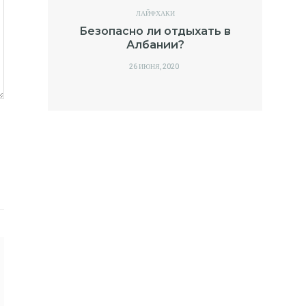
ЛАЙФХАКИ
Безопасно ли отдыхать в
Албании?
POSTED
26 ИЮНЯ, 2020
ON