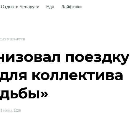
Отдых в Беларуси
Еда
Лайфхаки
ДЫХ В БЕЛАРУСИ
низовал поездку
для коллектива
удьбы»
POSTED
15 ИЮНЯ, 2026
ON