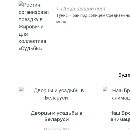
Предыдущий пост
Тунис — рай под солнцем Средиземн
моря
Буде
Дворцы и усадьбы в
Наш Бро
в
Беларуси
анимац
POSTED
P
25 АВГУСТА, 2023
1