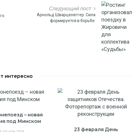
Следующий пост
Арнольд Шварценеггер. Сила
ого
формируется в борьбе.
т интересно
непоезд – новая
ия под Минском
23 февраля День
OSTED
3 ДЕКАБРЯ, 2019