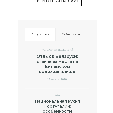
ВЕРНУТЬСЯ НА САЙТ
Популярные
Сейчас читают
ИСТОРИИ ПУТЕШЕСТВИЙ
Отдых в Беларуси:
«тайные» места на
Вилейском
водохранилище
POSTED
18 МАРТА, 2020
ON
ЕДА
Национальная кухня
Португалии:
особенности