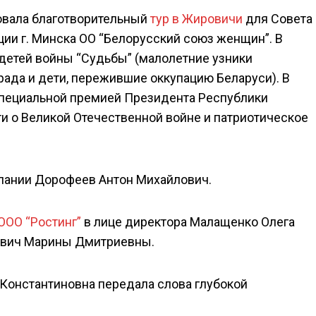
зовала благотворительный
тур в Жировичи
для Совета
ии г. Минска ОО “Белорусский союз женщин”. В
 детей войны “Судьбы” (малолетние узники
ада и дети, пережившие оккупацию Беларуси). В
специальной премией Президента Республики
и о Великой Отечественной войне и патриотическое
пании Дорофеев Антон Михайлович.
ООО “Ростинг”
в лице директора Малащенко Олега
цевич Марины Дмитриевны.
Константиновна передала слова глубокой