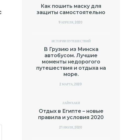
Как пошить маску для
с
защиты самостоятельно
POSTED
9 АПРЕЛЯ, 2020
ON
ИСТОРИИ ПУТЕШЕСТВИЙ
В Грузию из Минска
автобусом. Лучшие
моменты недорогого
путешествия и отдыха на
море.
POSTED
2 МАРТА, 2020
ON
ЛАЙФХАКИ
Отдых в Египте – новые
правила и условия 2020
POSTED
21 ИЮЛЯ, 2020
ON