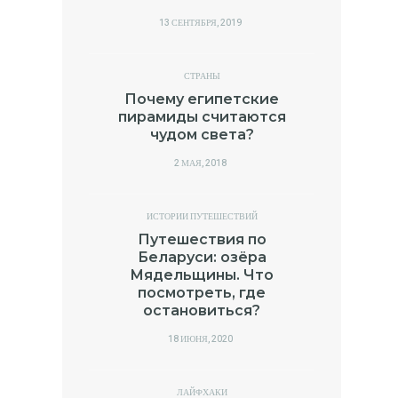
POSTED
13 СЕНТЯБРЯ, 2019
ON
СТРАНЫ
Почему египетские
пирамиды считаются
чудом света?
POSTED
2 МАЯ, 2018
ON
ИСТОРИИ ПУТЕШЕСТВИЙ
Путешествия по
Беларуси: озёра
Мядельщины. Что
посмотреть, где
остановиться?
POSTED
18 ИЮНЯ, 2020
ON
ЛАЙФХАКИ