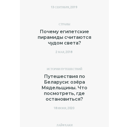
POSTED
13 СЕНТЯБРЯ, 2019
ON
СТРАНЫ
Почему египетские
пирамиды считаются
чудом света?
POSTED
2 МАЯ, 2018
ON
ИСТОРИИ ПУТЕШЕСТВИЙ
Путешествия по
Беларуси: озёра
Мядельщины. Что
посмотреть, где
остановиться?
POSTED
18 ИЮНЯ, 2020
ON
ЛАЙФХАКИ