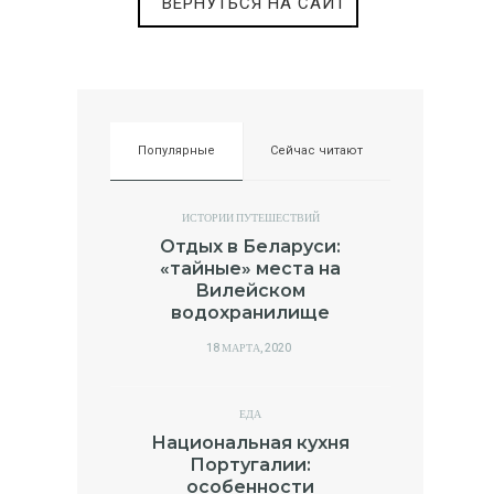
ВЕРНУТЬСЯ НА САЙТ
Популярные
Сейчас читают
ИСТОРИИ ПУТЕШЕСТВИЙ
Отдых в Беларуси:
«тайные» места на
Вилейском
водохранилище
POSTED
18 МАРТА, 2020
ON
ЕДА
Национальная кухня
Португалии:
особенности