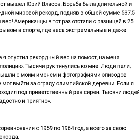
ост вышел Юрий Власов. Борьба была длительной и
едной мировой рекорд, подняв в общей сумме 537,5
ес! Американцы в тот раз отстали с разницей в 25
рывом в спорте, где веса экстремальные и даже
а я опустил рекордный вес на помост, на меня
 полицию. Тысячи рук тянулись ко мне. Люди пели,
 вышли с моим именем и фотографиями эпизодов
 мог выйти за ограду олимпийской деревни. Если я
ереходил под приветственный рев сирен. Тысячи люде
адостно и приятно».
оревнования с 1959 по 1964 год, а всего за свою
екорда.