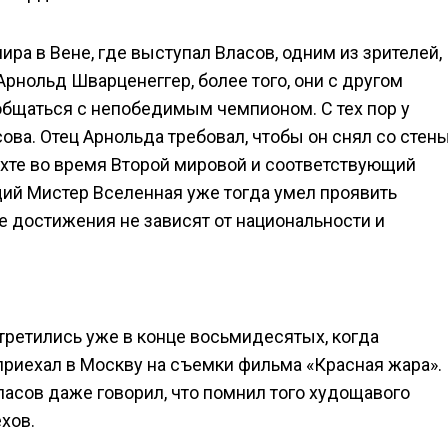
ра в Вене, где выступал Власов, одним из зрителей,
рнольд Шварценеггер, более того, они с другом
общаться с непобедимым чемпионом. С тех пор у
ова. Отец Арнольда требовал, чтобы он снял со стен
махте во время Второй мировой и соответствующий
щий Мистер Вселенная уже тогда умел проявить
ые достижения не зависят от национальности и
третились уже в конце восьмидесятых, когда
приехал в Москву на съемки фильма «Красная жара».
ласов даже говорил, что помнил того худощавого
хов.