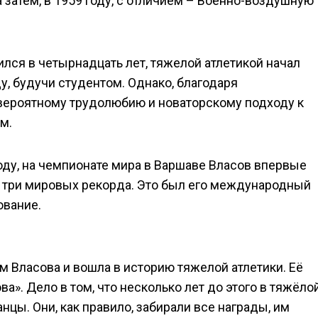
 затем, в 1959 году, с отличием – Военно-воздушную
ился в четырнадцать лет, тяжелой атлетикой начал
у, будучи студентом. Однако, благодаря
вероятному трудолюбию и новаторскому подходу к
м.
году, на чемпионате мира в Варшаве Власов впервые
в три мировых рекорда. Это был его международный
ование.
м Власова и вошла в историю тяжелой атлетики. Её
а». Дело в том, что несколько лет до этого в тяжёло
цы. Они, как правило, забирали все награды, им