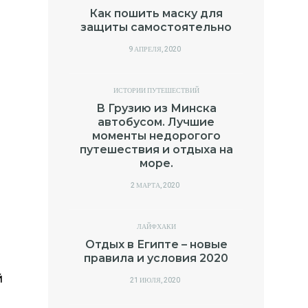
Как пошить маску для
защиты самостоятельно
POSTED
9 АПРЕЛЯ, 2020
ON
ИСТОРИИ ПУТЕШЕСТВИЙ
В Грузию из Минска
автобусом. Лучшие
моменты недорогого
путешествия и отдыха на
море.
POSTED
2 МАРТА, 2020
ON
ЛАЙФХАКИ
Отдых в Египте – новые
правила и условия 2020
й
POSTED
21 ИЮЛЯ, 2020
ON