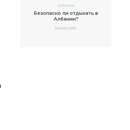
ЛАЙФХАКИ
Безопасно ли отдыхать в
Албании?
POSTED
26 ИЮНЯ, 2020
ON
й