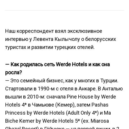
Наш корреспондент взял эксклюзивное
интервью у Левента Кылычолу о белорусских
туристах и развитии турецких отелей.
— Как родилась сеть Werde Hotels и как она
росла?
— Это семейный бизнес, как у многих в Турции.
Стартовали в 1990-м с отеля в Анкаре. В Анталью
вышли в 2010-м: сначала Pine House by Werde
Hotels 4* в Чамьюве (Кемер), затем Pashas
Princess by Werde Hotels (Adult Only 4*) и Ma
Biche Kemer by Werde Hotels 5* (ex. Miarosa
Ghazal Resort) в Гёйнюке — на первой линии, в 2