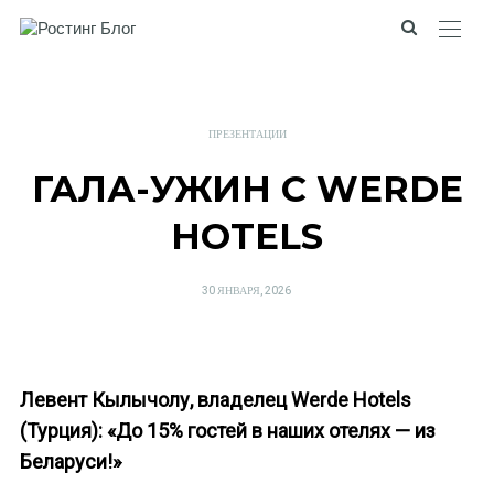
ПРЕЗЕНТАЦИИ
ГАЛА-УЖИН C WERDE
HOTELS
POSTED
30 ЯНВАРЯ, 2026
ON
Левент Кылычолу, владелец Werde Hotels
(Турция): «До 15% гостей в наших отелях — из
Беларуси!»