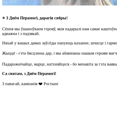
⭐️ З Днём Перамогі, дарагія сябры!
Сёння мы ўшаноўваем герояў, якія падарылі нам самае каштоўнае
адважна і з падзякай.
Няхай у вашых дамах заўсёды пануюць каханне, шчасце і гармо
Жыццё - гэта бясцэнны дар, і мы абавязаны нашым героям магч
Падарожнічайце, марце, натхняйцеся - бо менавіта за гэта ваява
Са святам, з Днём Перамогі!
З павагай, кампанія ❤️ Ростынг