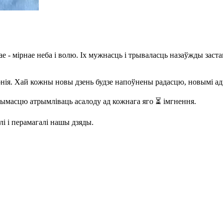
 - мірнае неба і волю. Іх мужнасць і трываласць назаўжды застан
нія. Хай кожны новы дзень будзе напоўнены радасцю, новымі ад
ымасцю атрымліваць асалоду ад кожнага яго ⏳ імгнення.
лі і перамагалі нашы дзяды.