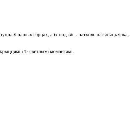
уцца ў нашых сэрцах, а іх подзвіг - натхняе нас жыць ярка,
крыццямі і ✨ светлымі момантамі.