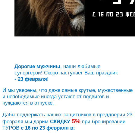
Дорогие мужчины
, наши любимые
супергерои! Скоро наступает Ваш праздник
-
23 февраля!
И мы уверены, что даже самые крутые, мужественные
и непобедимые иногда устают от подвигов и
нуждаются в отпуске.
Дабы поддержать наших защитников в преддверии 23
5%
февраля мы дарим
СКИДКУ
при бронировании
ТУРОВ
с 16 по 23 февраля
в: