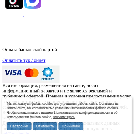
Оплата банковской картой
Оплатить тур / билет
Вся информация, размещённая на сайте, носит
информационный характер и не является рекламой и
публичной офертой. Правила и условия предоставления услуг
в отелях, в том числе концепция питания, описанные на
Мы используем файлы cookies для улучшения работы сайта. Оставаясь на
сайте, могут изменяться по решению администрации отелей.
нашем сайте, вы соглашаетесь с условиями использования файлов cookies.
Копирование материалов без письменного согласия
Чтобы ознакомиться с нашими Положениями о конфиденциальности и об
использовании файлов cookie,
нажмите здесь.
запрещено.
Для отзыва согласия на обработку персональных данных
Настройки
Отклонить
Принимаю
необходимо отправить письмо на электронную почту
pd@rosting.by